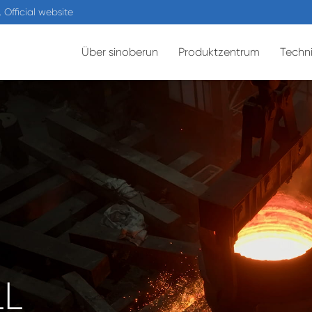
Official website
Über sinoberun
Produktzentrum
Techn
LL