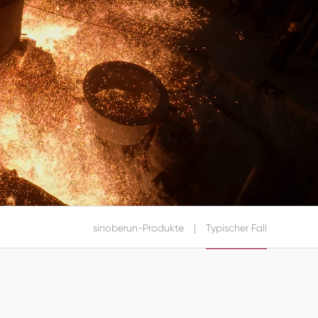
sinoberun-Produkte
|
Typischer Fall