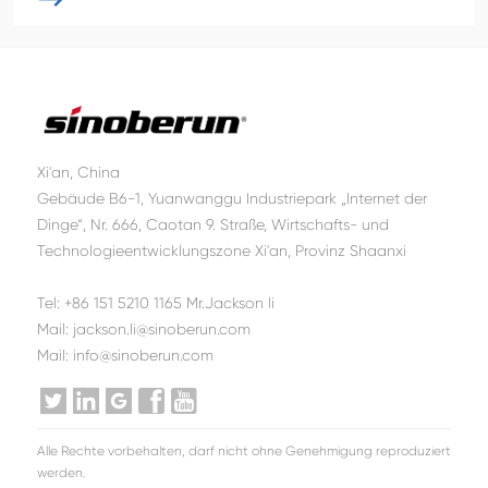
Xi'an, China
Gebäude B6-1, Yuanwanggu Industriepark „Internet der
Dinge“, Nr. 666, Caotan 9. Straße, Wirtschafts- und
Technologieentwicklungszone Xi'an, Provinz Shaanxi
Tel: +86 151 5210 1165 Mr.Jackson li
Mail: jackson.li@sinoberun.com
Mail: info@sinoberun.com





Alle Rechte vorbehalten, darf nicht ohne Genehmigung reproduziert
werden.