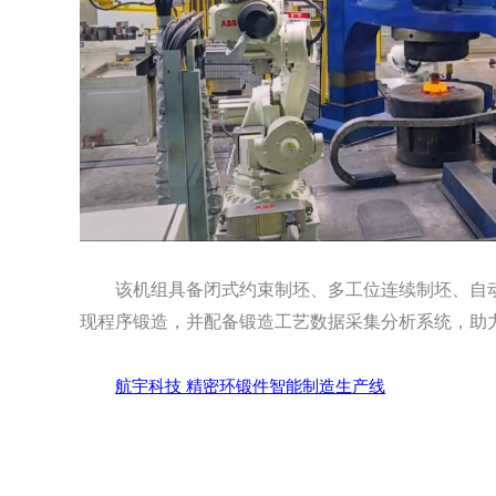
该机组具备闭式约束制坯、多工位连续制坯、自
现程序锻造，并配备锻造工艺数据采集分析系统，助
航宇科技 精密环锻件智能制造生产线