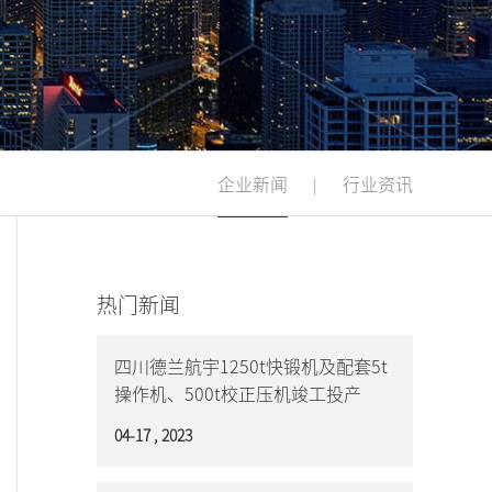
企业新闻
行业资讯
|
热门新闻
四川德兰航宇1250t快锻机及配套5t
操作机、500t校正压机竣工投产
04-17 , 2023