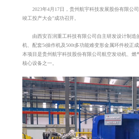
2023年4月17日，
贵州航宇科技发展股份有限公司
竣工投产大会”成功召开。
由
西安百润重工科技有限公司自主研发设计制造
机
、
配套
5t操作机
及
500t多功能难变形金属环件校正
本项目是
贵州航宇科技股份有限公司航空发动机、燃
核心设备之一
。