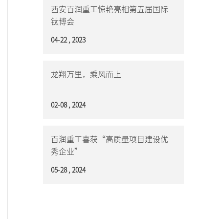
西安百润重工惊艳亮相第五届国际
钛博会
04-22 , 2023
龙翔万里，乘风而上
02-08 , 2024
百润重工喜获“高质量项目建设优
秀企业”
05-28 , 2024