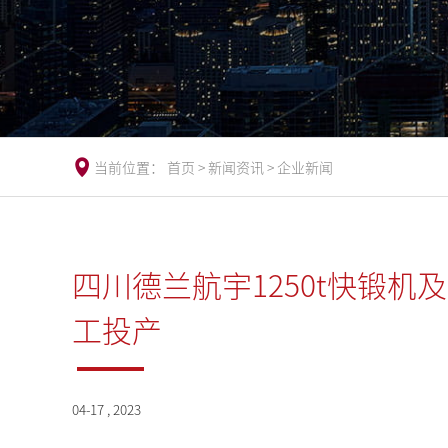

当前位置：
首页
>
新闻资讯
>
企业新闻
四川德兰航宇1250t快锻机及
工投产
04-17 , 2023