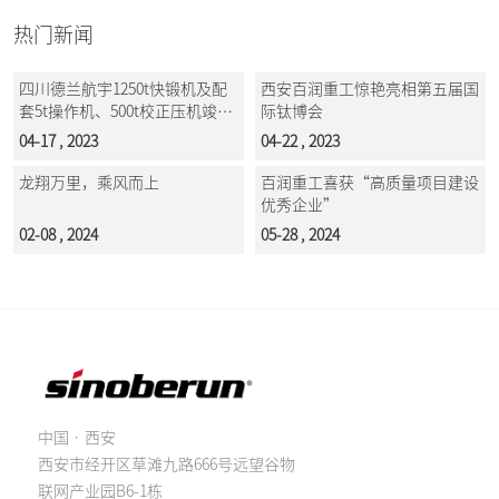
热门新闻
四川德兰航宇1250t快锻机及配
西安百润重工惊艳亮相第五届国
套5t操作机、500t校正压机竣工
际钛博会
投产
04-17 , 2023
04-22 , 2023
龙翔万里，乘风而上
百润重工喜获“高质量项目建设
优秀企业”
02-08 , 2024
05-28 , 2024
中国 · 西安
西安市经开区草滩九路666号远望谷物
联网产业园B6-1栋